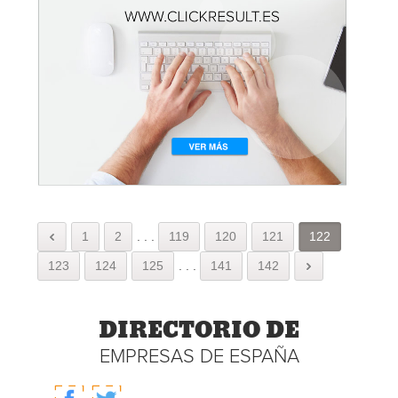
1
2
.
.
.
119
120
121
122
123
124
125
.
.
.
141
142
DIRECTORIO DE
EMPRESAS DE ESPAÑA