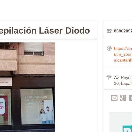
 Depilación Láser Diodo
8686209
https://s
utm_sour
alcantaril
Av. Reyes 
30, Espa