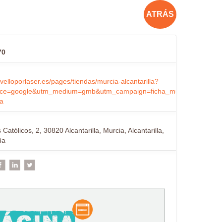
ATRÁS
70
invelloporlaser.es/pages/tiendas/murcia-alcantarilla?
ce=google&utm_medium=gmb&utm_campaign=ficha_murcia-
la
Católicos, 2, 30820 Alcantarilla, Murcia, Alcantarilla,
ña